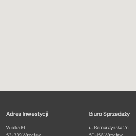
Adres Inwestycji
Biuro Sprzedaży
Wielka 16
ul. Bernardynska 2c
53-339 Wrocław
50-156 Wrocław