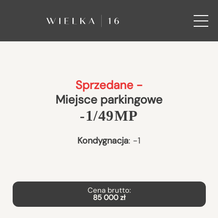
Sprzedane -
Miejsce parkingowe
-1/49MP
Kondygnacja
:
-1
Cena brutto:
85 000 zł