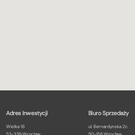
Adres Inwestycji
Biuro Sprzedaży
Wielka 16
ul. Bernardynska 2c
53-339 Wrocław
50-156 Wrocław