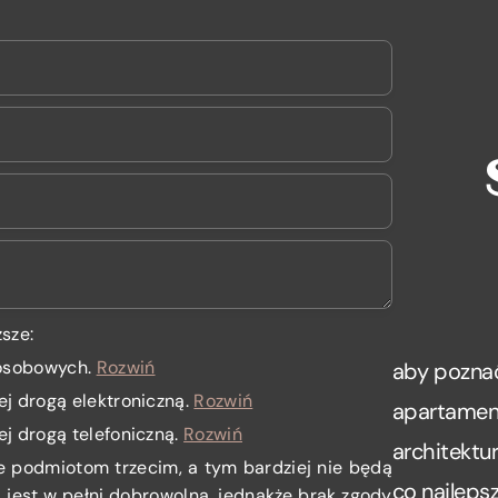
sze:
 osobowych
.
Rozwiń
aby poznać
ej drogą elektroniczną.
Rozwiń
apartamenc
ej drogą telefoniczną.
Rozwiń
architektu
e podmiotom trzecim, a tym bardziej nie będą
co najlepsz
jest w pełni dobrowolna, jednakże brak zgody