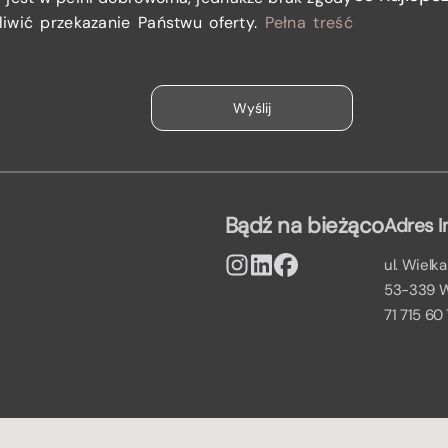
iwić przekazanie Państwu oferty.
Pełna treść
Bądź na bieżąco
Adres I
ul. Wielka
53-339 
71 715 60