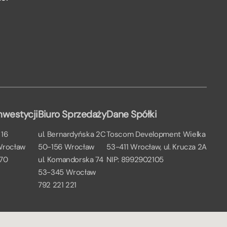
nwestycji
Biuro Sprzedaży
Dane Spółki
 16
ul. Bernardyńska 2C
Toscom Development Wielka
Wrocław
50-156 Wrocław
53-411 Wrocław, ul. Krucza 2A
 70
ul. Komandorska 74
NIP: 8992902105
53-345 Wrocław
792 221 221