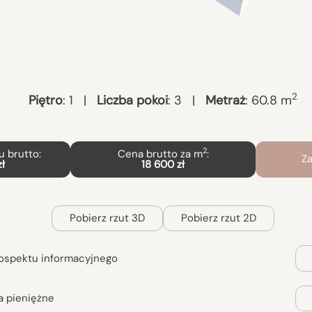
2
Piętro
:
1
|
Liczba pokoi
:
3
|
Metraż
:
60.8
m
2
 brutto:
Cena brutto za m
:
Za
zł
18 600 zł
Pobierz rzut 3D
Pobierz rzut 2D
ospektu informacyjnego
a pieniężne