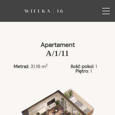
Apartament
A/1/11
2
Metraż
:
31.16
m
Ilość pokoi
:
1
Piętro
:
1