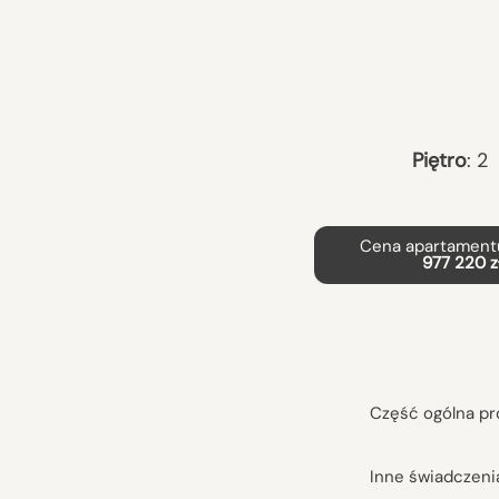
Piętro
:
2
Cena apartamentu
977 220 z
Część ogólna pr
Inne świadczeni