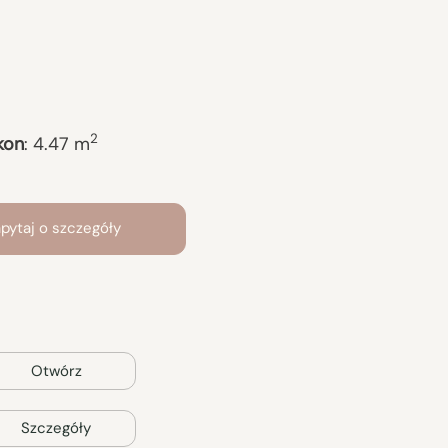
2
kon
:
4.47
m
pytaj o szczegóły
Otwórz
Szczegóły