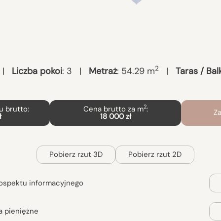
2
|
Liczba pokoi
:
3
|
Metraż
:
54.29
m
|
Taras / Bal
2
 brutto:
Cena brutto za m
:
Za
ł
18 000 zł
Pobierz rzut 3D
Pobierz rzut 2D
ospektu informacyjnego
a pieniężne