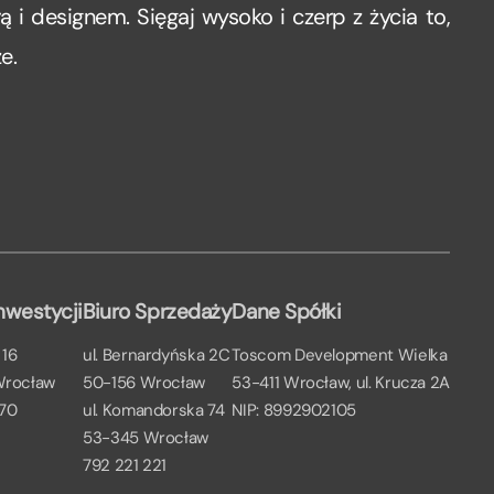
rą i designem. Sięgaj wysoko i czerp z życia to,
e.
nwestycji
Biuro Sprzedaży
Dane Spółki
 16
ul. Bernardyńska 2C
Toscom Development Wielka
Wrocław
50-156 Wrocław
53-411 Wrocław, ul. Krucza 2A
 70
ul. Komandorska 74
NIP: 8992902105
53-345 Wrocław
792 221 221