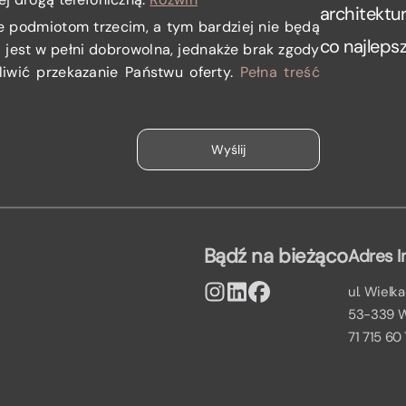
architektu
e podmiotom trzecim, a tym bardziej nie będą
co najlepsz
jest w pełni dobrowolna, jednakże brak zgody
iwić przekazanie Państwu oferty.
Pełna treść
Bądź na bieżąco
Adres I
ul. Wielka
53-339 
71 715 60