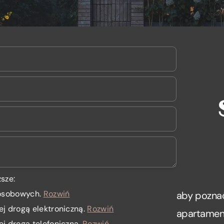
sze:
 osobowych
.
Rozwiń
aby poznać
ej drogą elektroniczną.
Rozwiń
apartamenc
ej drogą telefoniczną.
Rozwiń