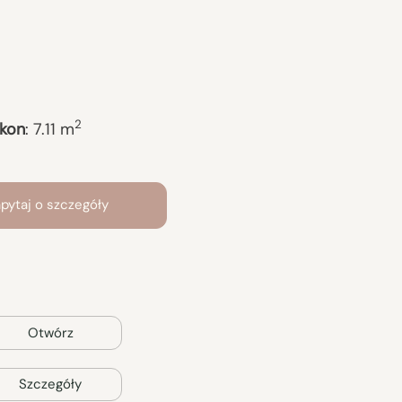
2
lkon
:
7.11
m
pytaj o szczegóły
Otwórz
Szczegóły