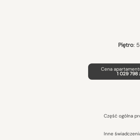
Piętro
:
5
Cena apartamentu
1 029 798 
Część ogólna pr
Inne świadczeni