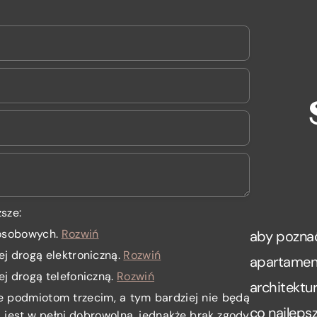
sze:
 osobowych
.
Rozwiń
aby poznać
ej drogą elektroniczną.
Rozwiń
apartamenc
ej drogą telefoniczną.
Rozwiń
architektu
e podmiotom trzecim, a tym bardziej nie będą
co najlepsz
jest w pełni dobrowolna, jednakże brak zgody