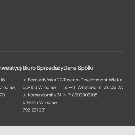
nwestycji
Biuro Sprzedaży
Dane Spółki
 16
ul. Bernardyńska 2C
Toscom Development Wielka
Wrocław
50-156 Wrocław
53-411 Wrocław, ul. Krucza 2A
 70
ul. Komandorska 74
NIP: 8992902105
53-345 Wrocław
792 221 221