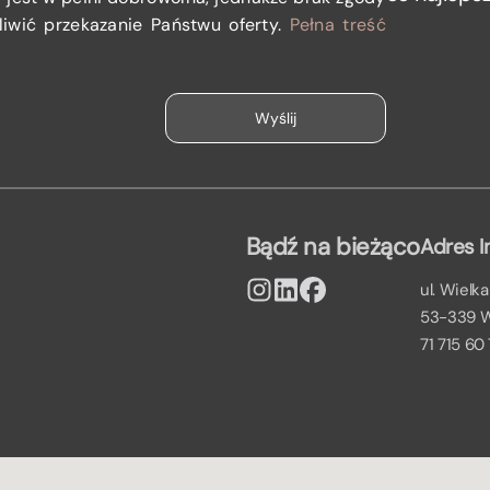
iwić przekazanie Państwu oferty.
Pełna treść
Bądź na bieżąco
Adres I
ul. Wielka
53-339 
71 715 60