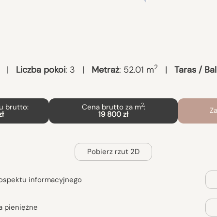
2
|
Liczba pokoi
:
3
|
Metraż
:
52.01
m
|
Taras / Ba
2
 brutto:
Cena brutto za m
:
Za
zł
19 800 zł
Pobierz rzut 2D
ospektu informacyjnego
a pieniężne