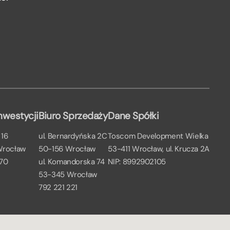
nwestycji
Biuro Sprzedaży
Dane Spółki
 16
ul. Bernardyńska 2C
Toscom Development Wielka
Wrocław
50-156 Wrocław
53-411 Wrocław, ul. Krucza 2A
 70
ul. Komandorska 74
NIP: 8992902105
53-345 Wrocław
792 221 221