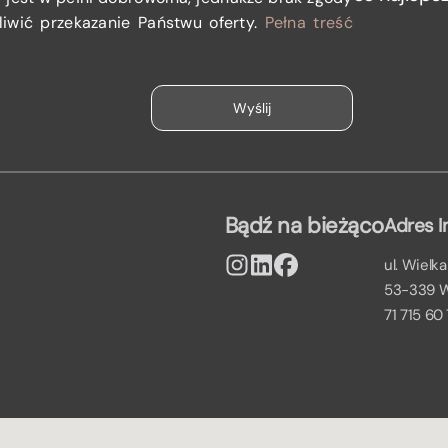
iwić przekazanie Państwu oferty.
Pełna treść
Bądź na bieżąco
Adres I
ul. Wielka
53-339 
71 715 60