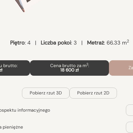
2
Piętro
:
4
|
Liczba pokoi
:
3
|
Metraż
:
66.33
m
2
 brutto:
Cena brutto za m
:
Za
zł
18 600 zł
Pobierz rzut 3D
Pobierz rzut 2D
ospektu informacyjnego
a pieniężne