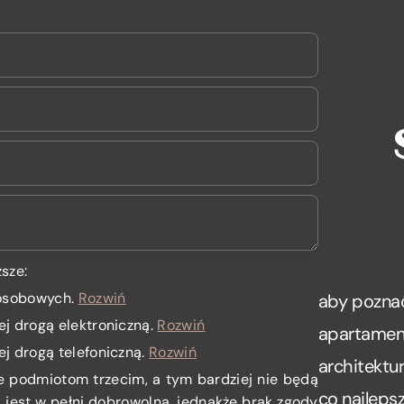
sze:
 osobowych
.
Rozwiń
aby poznać
ej drogą elektroniczną.
Rozwiń
apartamenc
ej drogą telefoniczną.
Rozwiń
architektu
e podmiotom trzecim, a tym bardziej nie będą
co najlepsz
jest w pełni dobrowolna, jednakże brak zgody